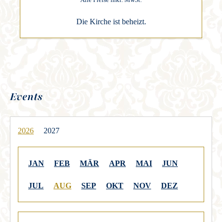
Die Kirche ist beheizt.
Events
2026
2027
JAN
FEB
MÄR
APR
MAI
JUN
JUL
AUG
SEP
OKT
NOV
DEZ