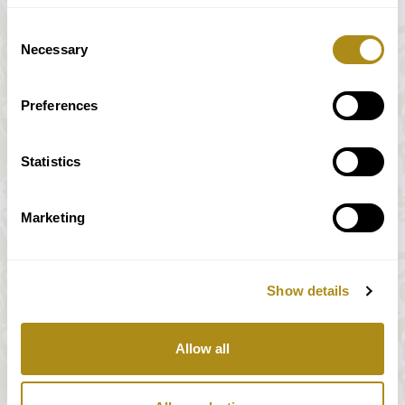
auf historischen
Karten
Instrumenten
buchen
Consent
Necessary
Programm
Selection
Preferences
20
Donnerstag
20:00-21:10
Statistics
Mozart, Haydn &
Marketing
Karten
Mendelssohn
buchen
Programm
Show details
21
Freitag
20:00-21:10
Allow all