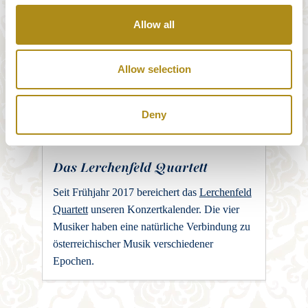
Frühromantik. Die vier Musiker stammen aus
Allow all
Österreich und Portugal und haben das
Konservatorium und die Musikuniversität
Wien absolviert. Die Künstler weisen eine
Allow selection
langjährige kammermusikalische
Konzerterfahrung im In- und Ausland vor und
Deny
sind Preisträger mehrerer Wettbewerbe.
Das Lerchenfeld Quartett
Seit Frühjahr 2017 bereichert das
Lerchenfeld
Quartett
unseren Konzertkalender. Die vier
Musiker haben eine natürliche Verbindung zu
österreichischer Musik verschiedener
Epochen.