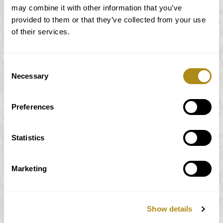
may combine it with other information that you’ve
Mentoren. Teilnahmen an zahlreichen
provided to them or that they’ve collected from your use
Festspielen, zu denen die Tiroler und die
of their services.
Bregenzer Festpiele gehören und an diversen
Orchestern bestätigen diese Fähigkeiten.
Selbst Star-Dirigenten, wie Daniel Barenboim
Consent
und Franz Welser-Möst, schätzen die
Necessary
Selection
Begabung und das Können der Musiker
unseres Streichquartetts. Nicht zuletzt sind sie
Preferences
PreisträgerInnen nationaler und internationaler
Wettbewerbe in ganz Europa.
Statistics
Das Aeon Quartett
Marketing
Seit Frühjahr 2015 gehört das Repertoire des
Aeon Quartetts
zu unserem musikalischen
Programm. Das abwechslungsreiche
Show details
Programm des Streichquartettes umfasst
Interpretationen von der Klassik bis zur