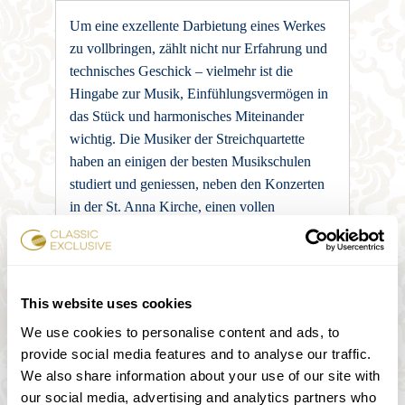
Um eine exzellente Darbietung eines Werkes
zu vollbringen, zählt nicht nur Erfahrung und
technisches Geschick – vielmehr ist die
Hingabe zur Musik, Einfühlungsvermögen in
das Stück und harmonisches Miteinander
wichtig. Die Musiker der Streichquartette
haben an einigen der besten Musikschulen
studiert und geniessen, neben den Konzerten
in der St. Anna Kirche, einen vollen
Terminkalender in verschiedenen Orchestern
in Wien und ganz Europa.
Die gastierenden Musiker genossen die
This website uses cookies
Möglichkeit, Fähigkeiten von bekannten
Lehrern zu erlangen. Namen, die selbst für
We use cookies to personalise content and ads, to
hohe Qualität und Liebe zur Musik stehen –
provide social media features and to analyse our traffic.
wie etwa Prof. Michael Frischenschlager und
We also share information about your use of our site with
Hans Peter Ochsenhofer, zählen zu deren
our social media, advertising and analytics partners who