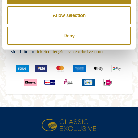
STRIPE Payments bereitgestellt. Nachdem Sie das
Bestellformular korrekt ausgefüllt haben, werden Sie zum
Allow selection
STRIPE Payments Security Server weitergeleitet, um die
Zahlung abzuschließen. Nach Abschluss der Zahlung wird
Deny
die Buchung per E-Mail bestätigt. Sollten Sie innerhalb von
5 Minuten keine E-Mail-Bestätigung erhalten, wenden Sie
sich bitte an
ticketcenter@classicexclusive.com