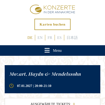
Karten buchen
DE
EN
FR
ES
日本語
Menu
Mozart, Haydn & Mendelssohn
07.01.2027 | 20:00-21:10
AUSGEWÄHLTE TICKETS:
0