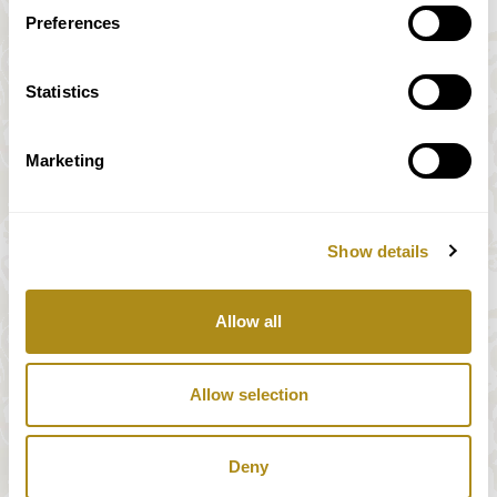
Preferences
Mozart, Haydn &
Réserver des
Mendelssohn
billets
Statistics
Programme
Marketing
21
vendredi
20:00-21:10
Show details
Mozart & Schubert
Réserver des
Allow all
Programme
billets
Allow selection
22
samedi
20:00-21:10
Deny