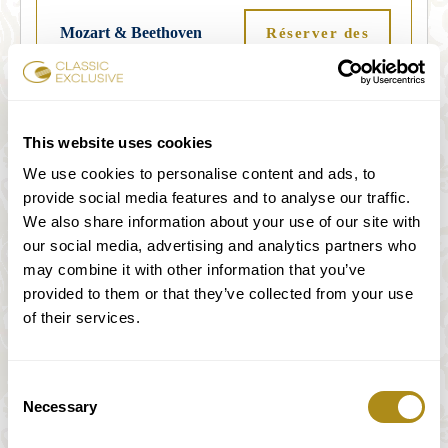
Mozart & Beethoven
Réserver des
Programme
billets
19
mercredi
This website uses cookies
20:00-21:10
We use cookies to personalise content and ads, to
provide social media features and to analyse our traffic.
We also share information about your use of our site with
Mozart & Beethoven
our social media, advertising and analytics partners who
sur instruments
Réserver des
may combine it with other information that you’ve
historiques
billets
provided to them or that they’ve collected from your use
Programme
of their services.
20
Consent
jeudi
Necessary
Selection
20:00-21:10