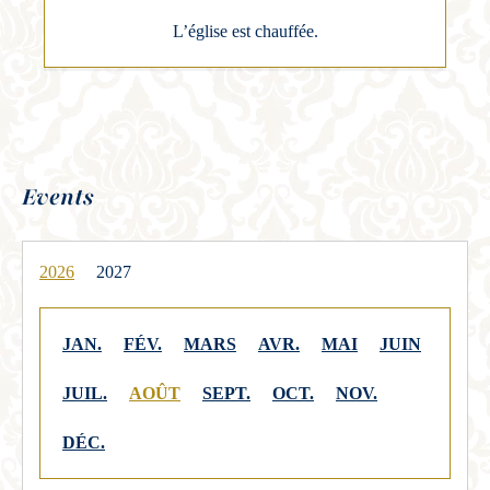
L’église est chauffée.
Events
2026
2027
JAN.
FÉV.
MARS
AVR.
MAI
JUIN
JUIL.
AOÛT
SEPT.
OCT.
NOV.
DÉC.