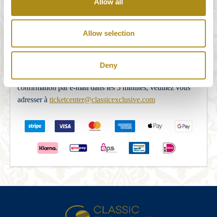
Allow all
Notre système de paiement est entièrement fourni et
sécurisé par STRIPE Payments. Après avoir correctement
Allow selection
rempli le formulaire de commande, vous serez redirigé vers
le serveur de sécurité de STRIPE Payments afin de finaliser
le paiement. Une fois le paiement terminé, la réservation est
Deny
confirmée par e-mail. Si vous ne recevez pas de
confirmation par e-mail dans les 5 minutes, veuillez vous
adresser à
ticketcenter@classicexclusive.com