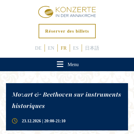
Réserver des billets
DE
EN
FR
ES
日本語
Menu
Mozart & Beethoven sur instruments
historiques
23.12.2026 | 20:00-21:10