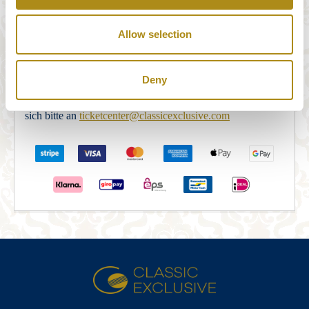
STRIPE Payments bereitgestellt. Nachdem Sie das
Bestellformular korrekt ausgefüllt haben, werden Sie zum
Allow selection
STRIPE Payments Security Server weitergeleitet, um die
Zahlung abzuschließen. Nach Abschluss der Zahlung wird
Deny
die Buchung per E-Mail bestätigt. Sollten Sie innerhalb von
5 Minuten keine E-Mail-Bestätigung erhalten, wenden Sie
sich bitte an
ticketcenter@classicexclusive.com