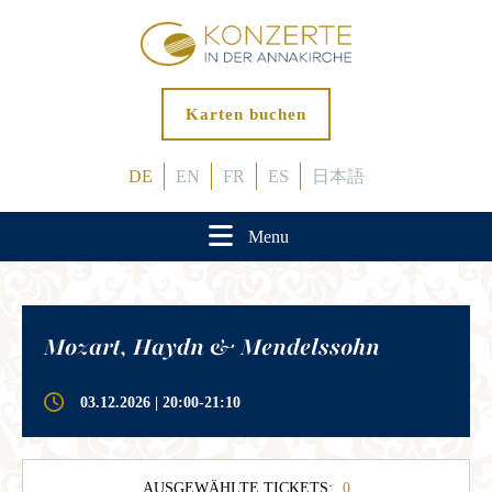
Karten buchen
DE
EN
FR
ES
日本語
Menu
Mozart, Haydn & Mendelssohn
03.12.2026 | 20:00-21:10
AUSGEWÄHLTE TICKETS:
0