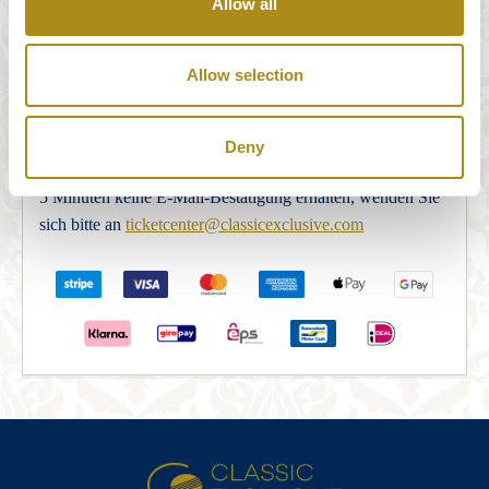
Allow all
Unser Zahlungssystem wird vollständig und sicher von
STRIPE Payments bereitgestellt. Nachdem Sie das
Allow selection
Bestellformular korrekt ausgefüllt haben, werden Sie zum
STRIPE Payments Security Server weitergeleitet, um die
Zahlung abzuschließen. Nach Abschluss der Zahlung wird
Deny
die Buchung per E-Mail bestätigt. Sollten Sie innerhalb von
5 Minuten keine E-Mail-Bestätigung erhalten, wenden Sie
sich bitte an
ticketcenter@classicexclusive.com