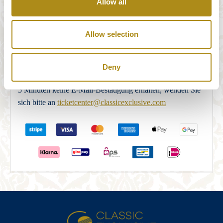
Allow all
Unser Zahlungssystem wird vollständig und sicher von
STRIPE Payments bereitgestellt. Nachdem Sie das
Allow selection
Bestellformular korrekt ausgefüllt haben, werden Sie zum
STRIPE Payments Security Server weitergeleitet, um die
Zahlung abzuschließen. Nach Abschluss der Zahlung wird
Deny
die Buchung per E-Mail bestätigt. Sollten Sie innerhalb von
5 Minuten keine E-Mail-Bestätigung erhalten, wenden Sie
sich bitte an
ticketcenter@classicexclusive.com