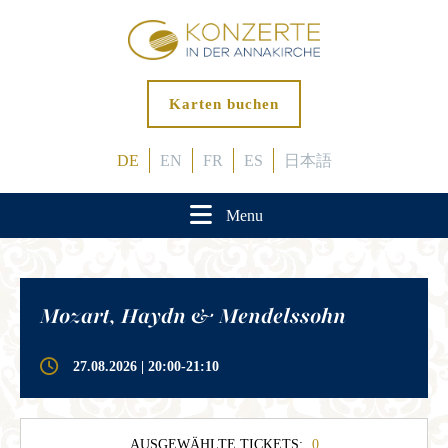
Karten buchen
DE
EN
FR
ES
日本語
Menu
Mozart, Haydn & Mendelssohn
27.08.2026 | 20:00-21:10
AUSGEWÄHLTE TICKETS:
0