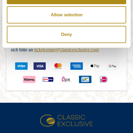
STRIPE Payments bereitgestellt. Nachdem Sie das
Bestellformular korrekt ausgefüllt haben, werden Sie zum
Allow selection
STRIPE Payments Security Server weitergeleitet, um die
Zahlung abzuschließen. Nach Abschluss der Zahlung wird
Deny
die Buchung per E-Mail bestätigt. Sollten Sie innerhalb von
5 Minuten keine E-Mail-Bestätigung erhalten, wenden Sie
sich bitte an
ticketcenter@classicexclusive.com