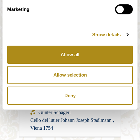
Marketing
Luís Morais
Violín del lutier Michael Ignaz Stadlmann,
Show details
Viena 1783.
Amarilio Ramalho
Allow all
Violín del lutier Michael Ignaz Stadlmann,
Viena 1783.
Allow selection
Michael Trabesinger
Viola, de constructor desconocido, sur de
Deny
Alemania, siglo XIX
Günter Schagerl
Cello del lutier Johann Joseph Stadlmann ,
Viena 1754