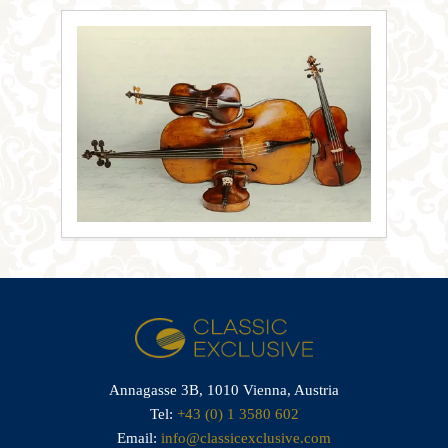
Annagasse 3B,
1010 Vienna,
Austria
Tel:
+43 (0) 1 3580 602
Email:
info@classicexclusive.com