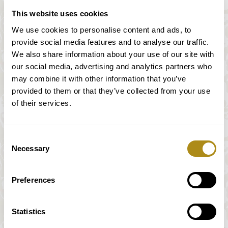
Viena del siglo XVIII: la familia Stadlmann.
This website uses cookies
Un violín construído por Jahnnes Ulrich
Eberle enriquece además esta formación de
We use cookies to personalise content and ads, to
cuerda. Eberle se cuenta como una de las más
provide social media features and to analyse our traffic.
notables personalidades de la lutería praguense
We also share information about your use of our site with
our social media, advertising and analytics partners who
del Barroco tardío. La viola, que completa el
may combine it with other information that you’ve
cuarteto, es del siglo XIX y procede del sur de
provided to them or that they’ve collected from your use
Alemania.
of their services.
Ofrecemos las composiciones de Haydn,
Mozart Beethoven y Schubert en una
experiencia sonora sin igual, gracias a la
Consent
inmersión en la época que nos aportan los
Necessary
Selection
instrumentos originales y la práctica histórica.
¹ Nikolaus Harnoncourt: Musik als Klangrede. Viena,
Preferences
1982, página 186.
Statistics