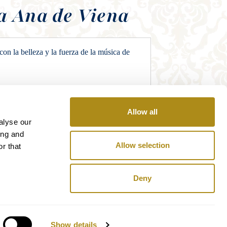
ta Ana de Viena
on la belleza y la fuerza de la música de
Allow all
alyse our
ing and
Allow selection
r that
Deny
Show details
Dom