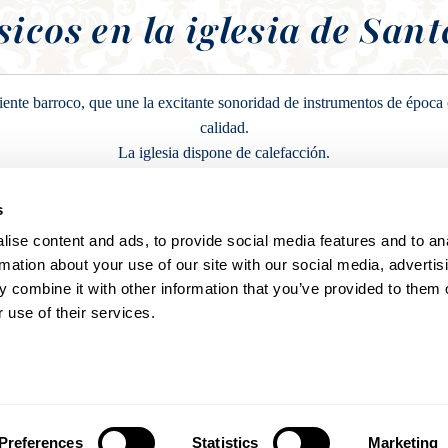
sicos en la iglesia de San
iente barroco, que une la excitante sonoridad de instrumentos de época c
calidad.
La iglesia dispone de calefacción.
s
Reservar entradas
ise content and ads, to provide social media features and to an
rmation about your use of our site with our social media, advertis
 combine it with other information that you’ve provided to them o
 use of their services.
Programación
Preferences
Statistics
Marketing
Mar
Mié
Jue
Vie
Sáb