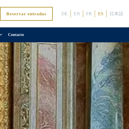
DE
EN
FR
ES
日本語
Reservar entradas
Contacto