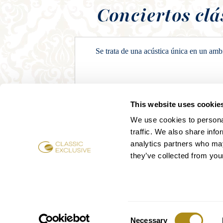
Conciertos clá
Se trata de una acústica única en un amb
This website uses cookie
We use cookies to personal
traffic. We also share info
analytics partners who may
they’ve collected from your
Consent
Necessary
Lun