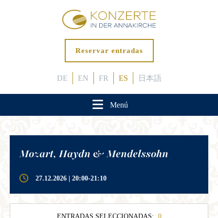
Reservar entradas
DE
EN
FR
ES
日本語
Menú
Mozart, Haydn & Mendelssohn
27.12.2026 | 20:00-21:10
ENTRADAS SELECCIONADAS:
0