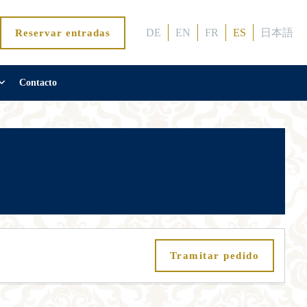
DE
EN
FR
ES
日本語
Reservar entradas
Contacto
Tramitar pedido