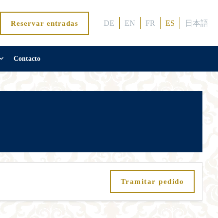
DE
EN
FR
ES
日本語
Reservar entradas
Contacto
Tramitar pedido