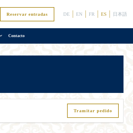
DE
EN
FR
ES
日本語
Reservar entradas
Contacto
Tramitar pedido