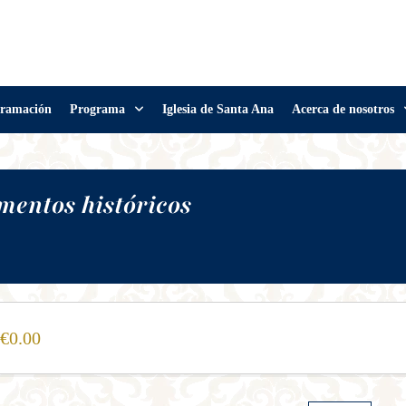
ramación
Programa
Iglesia de Santa Ana
Acerca de nosotros
entos históricos
0.00