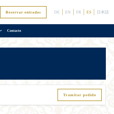
DE
EN
FR
ES
日本語
Reservar entradas
Contacto
Tramitar pedido