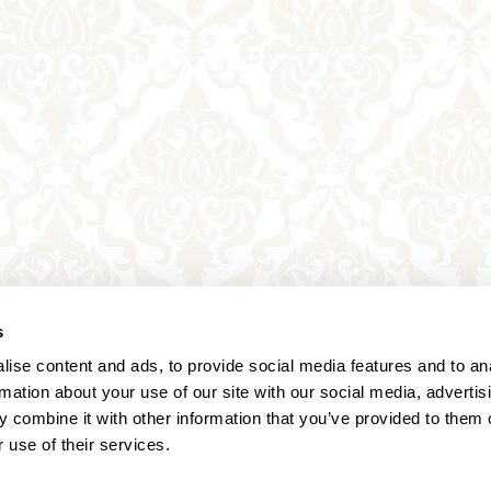
s
ise content and ads, to provide social media features and to an
rmation about your use of our site with our social media, advertis
 combine it with other information that you’ve provided to them o
 use of their services.
Annagasse 3B,
1010 Vienna,
Austria
Tel:
+43 (0) 1 3580 602