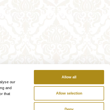
Allow all
alyse our
ing and
Allow selection
r that
Deny