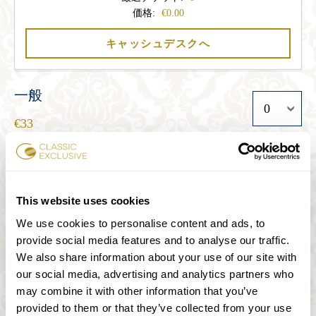
価格:
0.00
キャッシュデスクへ
一般
33
学生
This website uses cookies
27
We use cookies to personalise content and ads, to
provide social media features and to analyse our traffic.
シニア
We also share information about your use of our site with
our social media, advertising and analytics partners who
27
may combine it with other information that you’ve
provided to them or that they’ve collected from your use