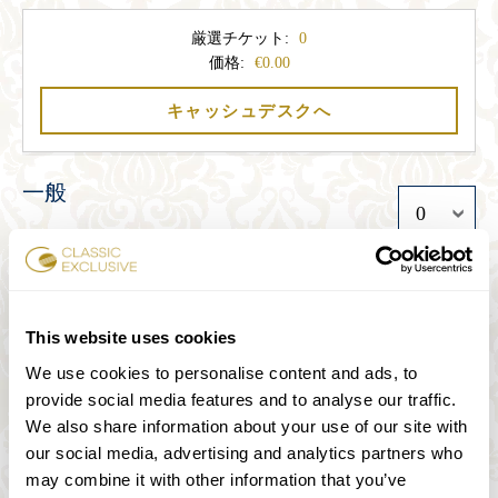
厳選チケット:
0
価格:
0.00
キャッシュデスクへ
一般
33
学生
This website uses cookies
27
We use cookies to personalise content and ads, to
provide social media features and to analyse our traffic.
We also share information about your use of our site with
シニア
our social media, advertising and analytics partners who
may combine it with other information that you’ve
27